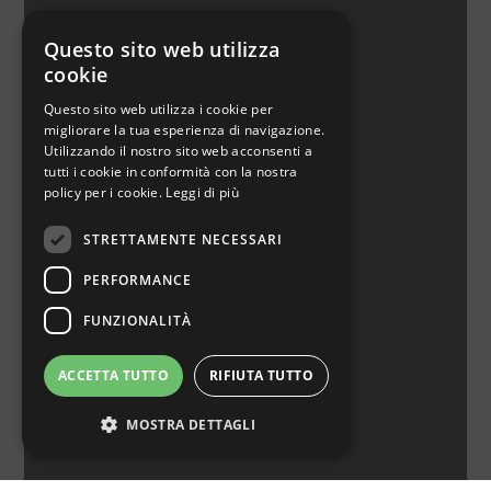
JOYSTICK
Questo sito web utilizza
cookie
Scopri di più
Questo sito web utilizza i cookie per
migliorare la tua esperienza di navigazione.
Utilizzando il nostro sito web acconsenti a
tutti i cookie in conformità con la nostra
policy per i cookie.
Leggi di più
STRETTAMENTE NECESSARI
PERFORMANCE
FUNZIONALITÀ
BOX ACQUA
ACCETTA TUTTO
RIFIUTA TUTTO
Scopri di più
MOSTRA DETTAGLI