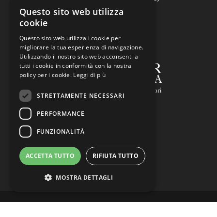
Questo sito web utilizza
Tel:
0522969177
cookie
Email:
info@salvarani.com
P.IVA 01592070351
Questo sito web utilizza i cookie per
migliorare la tua esperienza di navigazione.
Utilizzando il nostro sito web acconsenti a
tutti i cookie in conformità con la nostra
policy per i cookie.
Leggi di più
STRETTAMENTE NECESSARI
PERFORMANCE
FUNZIONALITÀ
ACCETTA TUTTO
RIFIUTA TUTTO
MOSTRA DETTAGLI
Copyright 2020 -
Privacy policy
-
Cookie policy
-
Strettamente necessari
Performance