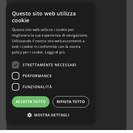
JOYSTICK
Questo sito web utilizza
cookie
Scopri di più
Questo sito web utilizza i cookie per
migliorare la tua esperienza di navigazione.
Utilizzando il nostro sito web acconsenti a
tutti i cookie in conformità con la nostra
policy per i cookie.
Leggi di più
STRETTAMENTE NECESSARI
PERFORMANCE
FUNZIONALITÀ
BOX ACQUA
ACCETTA TUTTO
RIFIUTA TUTTO
Scopri di più
MOSTRA DETTAGLI