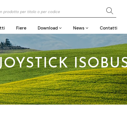
tti
Fiere
Contatti
Download
News
JOYSTICK ISOBU