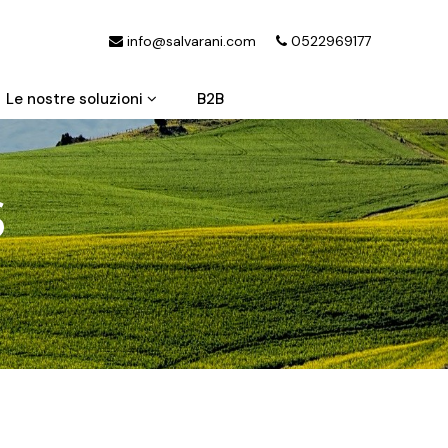
info@salvarani.com
0522969177
B2B
Le nostre soluzioni
S